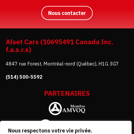
Nous contacter
Alset Cars (10695491 Canada Inc.
f.a.s.r.s)
4847 rue Forest, Montréal-nord (Québec), H1G 3G7
(514) 500-5592
PARTENAIRES
Nous respectons votre vie privée.