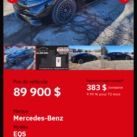
Prix du véhicule
Paiement approximatif*
383 $
89 900 $
/semaine
9.99 % pour 72 mois
Marque
Mercedes-Benz
Modèle
EQS